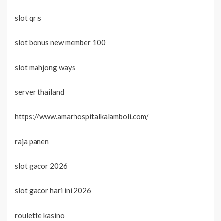
slot qris
slot bonus new member 100
slot mahjong ways
server thailand
https://www.amarhospitalkalamboli.com/
raja panen
slot gacor 2026
slot gacor hari ini 2026
roulette kasino