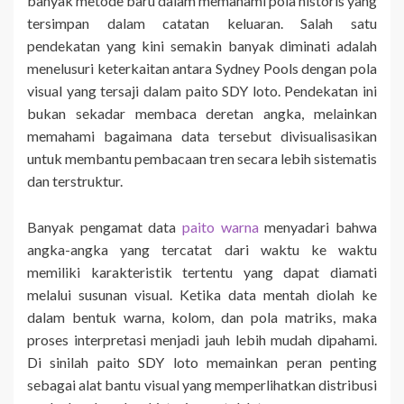
banyak metode baru dalam memahami pola historis yang
tersimpan dalam catatan keluaran. Salah satu
pendekatan yang kini semakin banyak diminati adalah
menelusuri keterkaitan antara Sydney Pools dengan pola
visual yang tersaji dalam paito SDY loto. Pendekatan ini
bukan sekadar membaca deretan angka, melainkan
memahami bagaimana data tersebut divisualisasikan
untuk membantu pembacaan tren secara lebih sistematis
dan terstruktur.
Banyak pengamat data
paito warna
menyadari bahwa
angka-angka yang tercatat dari waktu ke waktu
memiliki karakteristik tertentu yang dapat diamati
melalui susunan visual. Ketika data mentah diolah ke
dalam bentuk warna, kolom, dan pola matriks, maka
proses interpretasi menjadi jauh lebih mudah dipahami.
Di sinilah paito SDY loto memainkan peran penting
sebagai alat bantu visual yang memperlihatkan distribusi