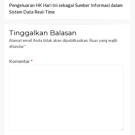
Pengeluaran HK Hari Ini sebagai Sumber Informasi dalam
Sistem Data Real-Time
Tinggalkan Balasan
Alamat email Anda tidak akan dipublikasikan.
Ruas yang wajib
ditandai
*
Komentar
*