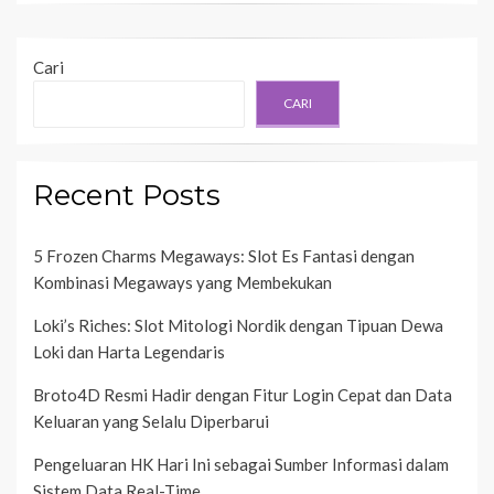
Cari
CARI
Recent Posts
5 Frozen Charms Megaways: Slot Es Fantasi dengan
Kombinasi Megaways yang Membekukan
Loki’s Riches: Slot Mitologi Nordik dengan Tipuan Dewa
Loki dan Harta Legendaris
Broto4D Resmi Hadir dengan Fitur Login Cepat dan Data
Keluaran yang Selalu Diperbarui
Pengeluaran HK Hari Ini sebagai Sumber Informasi dalam
Sistem Data Real-Time