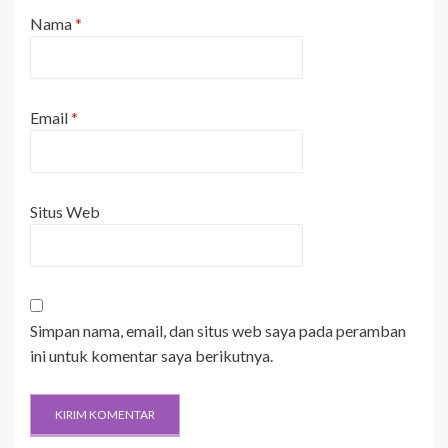
Nama
*
Email
*
Situs Web
Simpan nama, email, dan situs web saya pada peramban
ini untuk komentar saya berikutnya.