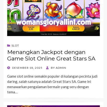
SLOT
Menangkan Jackpot dengan
Game Slot Online Great Stars SA
POSTED
DESEMBER 18, 2025
BY
ADMIN
ON
Game slot online semakin populer di kalangan pecinta judi
daring, salah satunya adalah Great Stars SA. Game ini
menawarkan pengalaman bermain yang seru dengan
tema…