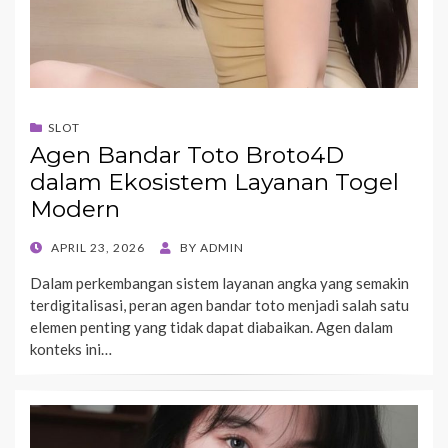
SLOT
Agen Bandar Toto Broto4D
dalam Ekosistem Layanan Togel
Modern
POSTED
APRIL 23, 2026
BY
ADMIN
ON
Dalam perkembangan sistem layanan angka yang semakin
terdigitalisasi, peran agen bandar toto menjadi salah satu
elemen penting yang tidak dapat diabaikan. Agen dalam
konteks ini…