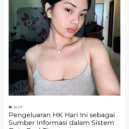
SLOT
Pengeluaran HK Hari Ini sebagai
Sumber Informasi dalam Sistem