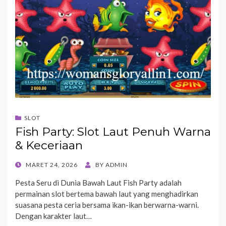
SLOT
Fish Party: Slot Laut Penuh Warna
& Keceriaan
POSTED
MARET 24, 2026
BY
ADMIN
ON
Pesta Seru di Dunia Bawah Laut Fish Party adalah
permainan slot bertema bawah laut yang menghadirkan
suasana pesta ceria bersama ikan-ikan berwarna-warni.
Dengan karakter laut…