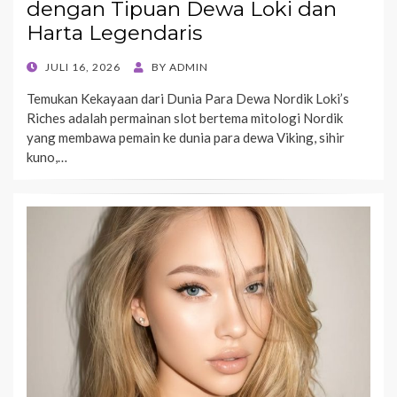
dengan Tipuan Dewa Loki dan
Harta Legendaris
POSTED
JULI 16, 2026
BY
ADMIN
ON
Temukan Kekayaan dari Dunia Para Dewa Nordik Loki’s
Riches adalah permainan slot bertema mitologi Nordik
yang membawa pemain ke dunia para dewa Viking, sihir
kuno,…