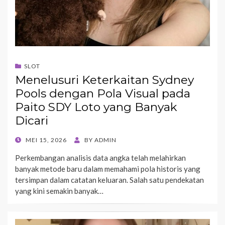
SLOT
Menelusuri Keterkaitan Sydney
Pools dengan Pola Visual pada
Paito SDY Loto yang Banyak
Dicari
POSTED
MEI 15, 2026
BY
ADMIN
ON
Perkembangan analisis data angka telah melahirkan
banyak metode baru dalam memahami pola historis yang
tersimpan dalam catatan keluaran. Salah satu pendekatan
yang kini semakin banyak…