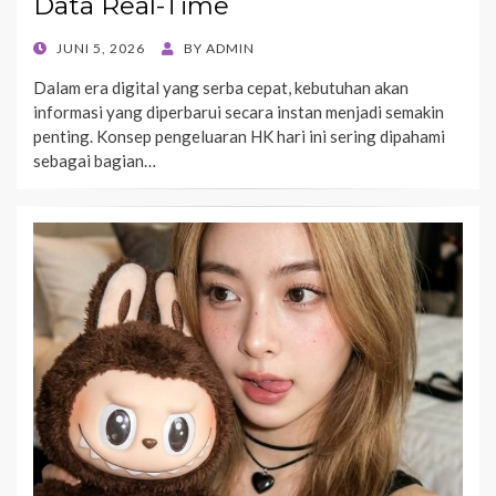
Data Real-Time
POSTED
JUNI 5, 2026
BY
ADMIN
ON
Dalam era digital yang serba cepat, kebutuhan akan
informasi yang diperbarui secara instan menjadi semakin
penting. Konsep pengeluaran HK hari ini sering dipahami
sebagai bagian…