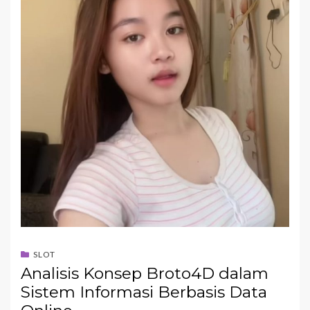
SLOT
Analisis Konsep Broto4D dalam
Sistem Informasi Berbasis Data