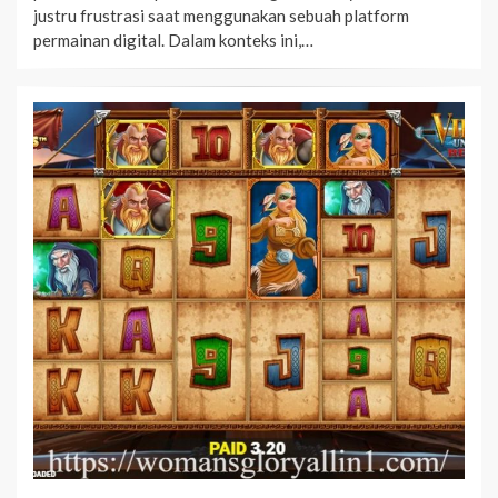
justru frustrasi saat menggunakan sebuah platform
permainan digital. Dalam konteks ini,…