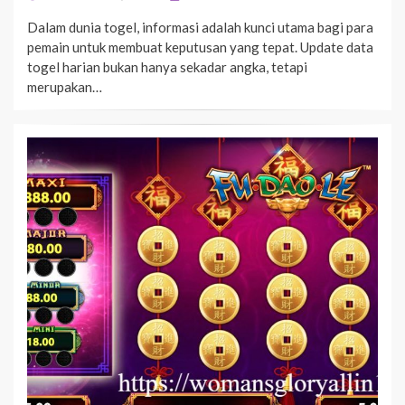
ON
Dalam dunia togel, informasi adalah kunci utama bagi para
pemain untuk membuat keputusan yang tepat. Update data
togel harian bukan hanya sekadar angka, tetapi
merupakan…