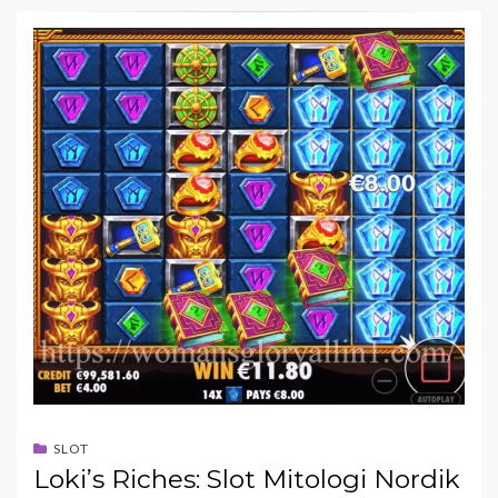
SLOT
Loki’s Riches: Slot Mitologi Nordik