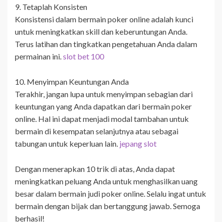
9. Tetaplah Konsisten
Konsistensi dalam bermain poker online adalah kunci
untuk meningkatkan skill dan keberuntungan Anda.
Terus latihan dan tingkatkan pengetahuan Anda dalam
permainan ini.
slot bet 100
10. Menyimpan Keuntungan Anda
Terakhir, jangan lupa untuk menyimpan sebagian dari
keuntungan yang Anda dapatkan dari bermain poker
online. Hal ini dapat menjadi modal tambahan untuk
bermain di kesempatan selanjutnya atau sebagai
tabungan untuk keperluan lain.
jepang slot
Dengan menerapkan 10 trik di atas, Anda dapat
meningkatkan peluang Anda untuk menghasilkan uang
besar dalam bermain judi poker online. Selalu ingat untuk
bermain dengan bijak dan bertanggung jawab. Semoga
berhasil!