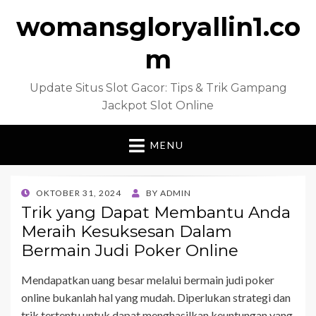
womansgloryallin1.co
m
Update Situs Slot Gacor: Tips & Trik Gampang
Jackpot Slot Online
MENU
POSTED
OKTOBER 31, 2024
BY
ADMIN
ON
Trik yang Dapat Membantu Anda
Meraih Kesuksesan Dalam
Bermain Judi Poker Online
Mendapatkan uang besar melalui bermain judi poker
online bukanlah hal yang mudah. Diperlukan strategi dan
trik tertentu untuk dapat menghasilkan keuntungan yang